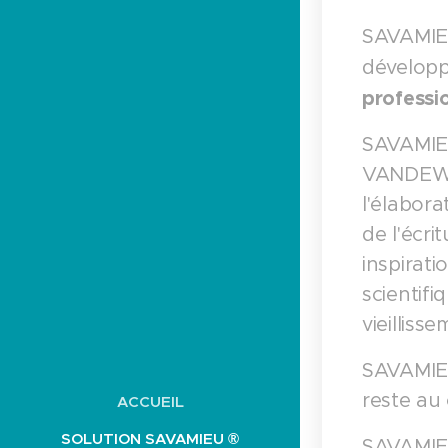
SAVAMIE
développ
professi
SAVAMIEU
VANDEWAL
l'élabor
de l'écri
inspirati
scientifi
vieilliss
SAVAMIEU
reste au
ACCUEIL
SOLUTION SAVAMIEU ®
SAVAMIEU