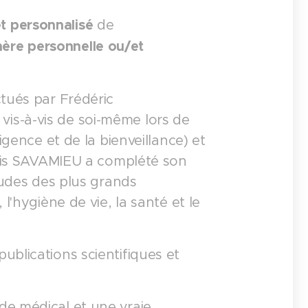
t personnalisé
de
hère personnelle ou/et
ctués par Frédéric
is-à-vis de soi-même lors de
xigence et de la bienveillance) et
uis SAVAMIEU a complété son
études des plus grands
l'hygiène de vie, la santé et le
ublications scientifiques et
de médical et une vraie