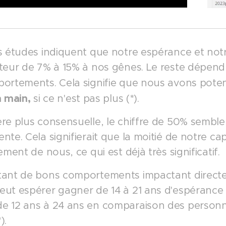
s études indiquent que notre espérance et notre
teur de 7% à 15% à nos gênes. Le reste dépend
ortements. Cela signifie que nous avons poten
n main,
si ce n'est pas plus (*).
re plus consensuelle, le chiffre de 50% semble
nte. Cela signifierait que la moitié de notre c
ement de nous, ce qui est déjà très significatif.
ant de bons comportements impactant directem
ut espérer gagner de 14 à 21 ans d'espérance 
 12 ans à 24 ans en comparaison des personn
).