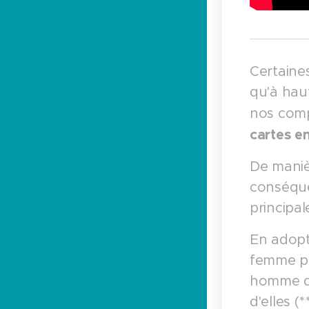
Certaine
qu'à hau
nos comp
cartes e
De maniè
conséque
principal
En adopt
femme pe
homme de
d'elles (**