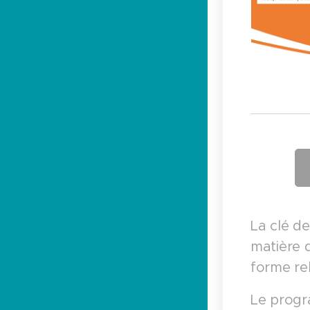
La clé d
matière 
forme re
Le progr