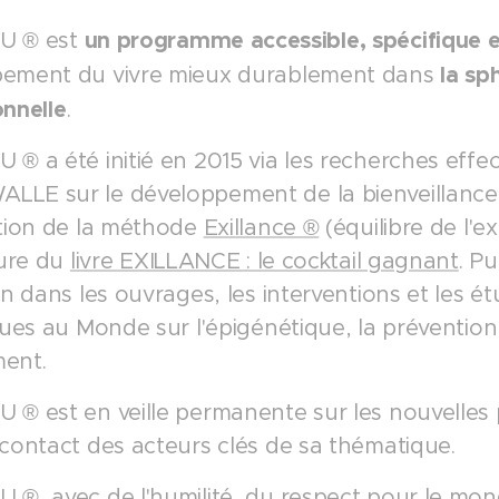
un programme accessible, spécifique e
U ® est
la sp
ement du vivre mieux durablement dans
onnelle
.
 ® a été initié en 2015 via les recherches effe
LE sur le développement de la bienveillance v
ation de la méthode
Exillance ®
(équilibre de l'e
ture du
livre EXILLANCE : le cocktail gagnant
. P
on dans les ouvrages, les interventions et les 
ques au Monde sur l'épigénétique, la prévention, 
ement.
 ® est en veille permanente sur les nouvelles p
 contact des acteurs clés de sa thématique.
 ®, avec de l'humilité, du respect pour le mon