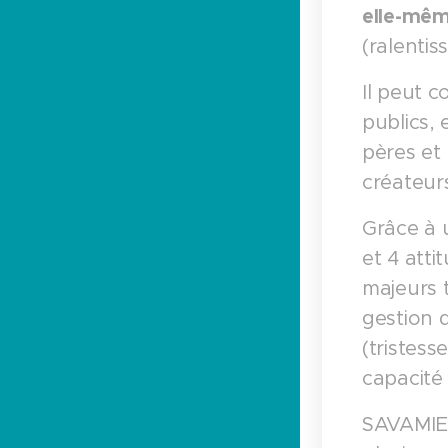
elle-mêm
(ralentis
Il peut c
publics, 
pères et
créateurs
Grâce à 
et 4 att
majeurs t
gestion d
(tristesse
capacité 
SAVAMIEU