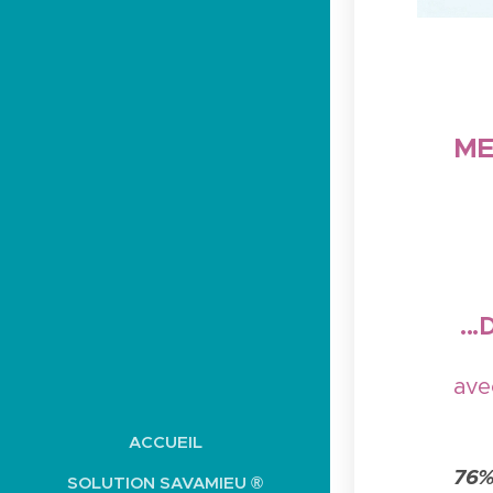
ME
..
ave
ACCUEIL
76%
SOLUTION SAVAMIEU ®