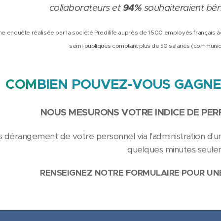
94%
collaborateurs et
souhaiteraient béné
ne enquête réalisée par la société Predilife auprès de 1 500 employés français â
semi-publiques comptant plus de 50 salariés (commun
COM
BIEN POUVEZ-VOUS GAGNE
NOUS
MESURONS VOTRE INDICE DE PE
s dérangement de votre personnel via l'administration d'u
quelques minutes seule
RENSEIGNEZ NOTR
E FORMULAIRE POUR UN